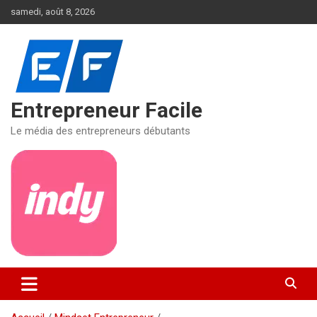
Aller
samedi, août 8, 2026
au
contenu
Entrepreneur Facile
Le média des entrepreneurs débutants