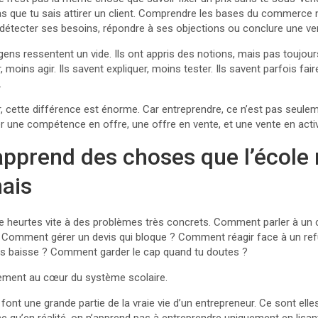
as que tu sais attirer un client. Comprendre les bases du commerce 
 détecter ses besoins, répondre à ses objections ou conclure une ve
ens ressentent un vide. Ils ont appris des notions, mais pas toujours
r, moins agir. Ils savent expliquer, moins tester. Ils savent parfois fai
.
r, cette différence est énorme. Car entreprendre, ce n’est pas seule
r une compétence en offre, une offre en vente, et une vente en activi
’apprend des choses que l’école
ais
e heurtes vite à des problèmes très concrets. Comment parler à un cl
 ? Comment gérer un devis qui bloque ? Comment réagir face à un r
res baisse ? Comment garder le cap quand tu doutes ?
rement au cœur du système scolaire.
 font une grande partie de la vraie vie d’un entrepreneur. Ce sont elles