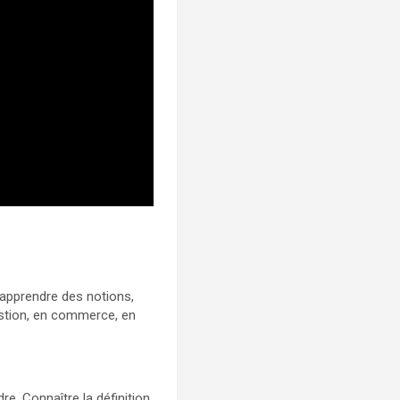
t’apprendre des notions,
estion, en commerce, en
e. Connaître la définition