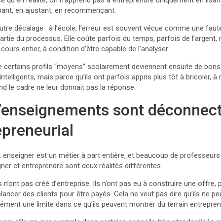
rce qu’en réalité, on n’apprend pas à entreprendre uniquement en lisa
pant, en ajustant, en recommençant.
autre décalage : à l’école, l’erreur est souvent vécue comme une faute 
 partie du processus. Elle coûte parfois du temps, parfois de l’argent,
 cours entier, à condition d’être capable de l’analyser.
que certains profils “moyens” scolairement deviennent ensuite de bon
ntelligents, mais parce qu’ils ont parfois appris plus tôt à bricoler, à 
d le cadre ne leur donnait pas la réponse.
’enseignements sont déconnec
epreneurial
 : enseigner est un métier à part entière, et beaucoup de professeurs f
er et entreprendre sont deux réalités différentes.
n’ont pas créé d’entreprise. Ils n’ont pas eu à construire une offre, 
elancer des clients pour être payés. Cela ne veut pas dire qu’ils ne p
rcément une limite dans ce qu’ils peuvent montrer du terrain entrepren