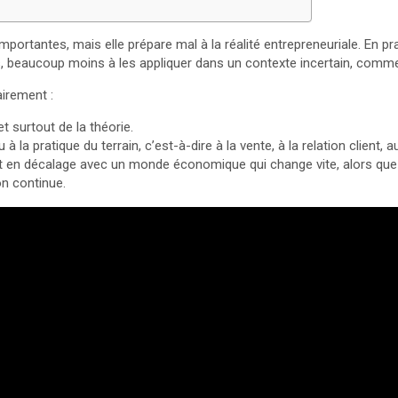
ortantes, mais elle prépare mal à la réalité entrepreneuriale. En prat
beaucoup moins à les appliquer dans un contexte incertain, commer
airement :
t surtout de la théorie.
 à la pratique du terrain, c’est-à-dire à la vente, à la relation client, 
nt en décalage avec un monde économique qui change vite, alors que 
n continue.