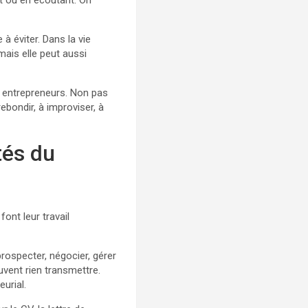
nt ou en écoutant. On
à éviter. Dans la vie
 mais elle peut aussi
s entrepreneurs. Non pas
rebondir, à improviser, à
tés du
ont leur travail
prospecter, négocier, gérer
euvent rien transmettre.
eurial.