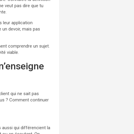
ne veut pas dire que tu
nte.
 leur application
re un devoir, mais pas
ment comprendre un sujet.
té viable.
 n’enseigne
ient qui ne sait pas
efus ? Comment continuer
 aussi qui différencient la