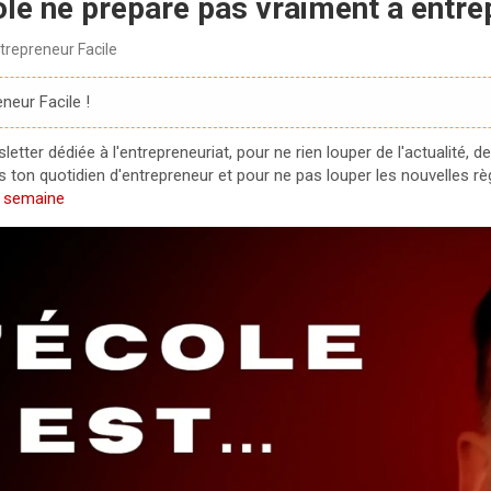
ole ne prépare pas vraiment à entr
trepreneur Facile
neur Facile !
tter dédiée à l'entrepreneuriat, pour ne rien louper de l'actualité, de
ton quotidien d'entrepreneur et pour ne pas louper les nouvelles règle
e semaine