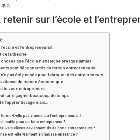
ique.
 retenir sur l’école et l’entrepre
le
 l’école et l’entrepreneuriat
 de la théorie
s choses que l’école n’enseigne presque jamais
nts sont déconnectés du terrain entrepreneurial
 n’a pas été pensée pour fabriquer des entrepreneurs
t la vitesse du monde économique
 si tu veux entreprendre
ut faire gagner beaucoup de temps
de l’apprentissage mais…
 forme-t-elle pas vraiment à l’entrepreneuriat ?
st inutile pour un futur entrepreneur ?
mauvais élèves deviennent-ils de bons entrepreneurs ?
prise est-elle vraiment en hausse en France ?