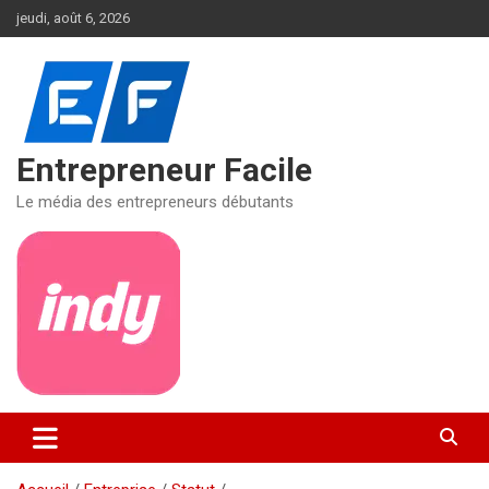
Aller
jeudi, août 6, 2026
au
contenu
Entrepreneur Facile
Le média des entrepreneurs débutants