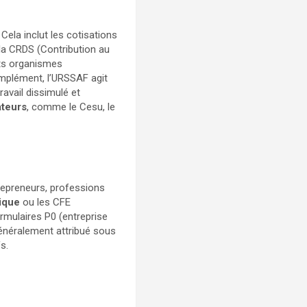
. Cela inclut les cotisations
 la CRDS (Contribution au
nts organismes
complément, l’URSSAF agit
ravail dissimulé et
ateurs
, comme le Cesu, le
repreneurs, professions
ique
ou les CFE
ormulaires P0 (entreprise
généralement attribué sous
s.