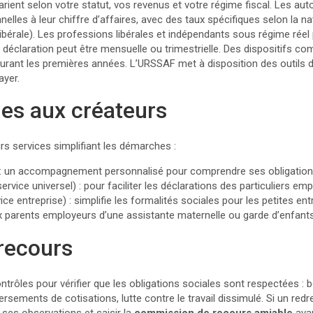
ient selon votre statut, vos revenus et votre régime fiscal. Les aut
elles à leur chiffre d’affaires, avec des taux spécifiques selon la nat
libérale). Les professions libérales et indépendants sous régime réel
a déclaration peut être mensuelle ou trimestrielle. Des dispositifs co
durant les premières années. L’URSSAF met à disposition des outils d
ayer.
les aux créateurs
s services simplifiant les démarches :
: un accompagnement personnalisé pour comprendre ses obligations 
vice universel) : pour faciliter les déclarations des particuliers em
ice entreprise) : simplifie les formalités sociales pour les petites ent
x parents employeurs d’une assistante maternelle ou garde d’enfants
 recours
trôles pour vérifier que les obligations sociales sont respectées : 
ersements de cotisations, lutte contre le travail dissimulé. Si un re