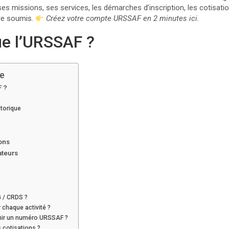
 ses missions, ses services, les démarches d’inscription, les cotisati
tre soumis.
Créez votre compte URSSAF en 2 minutes ici.
ue l’URSSAF ?
le
F ?
storique
ions
ateurs
G / CRDS ?
r chaque activité ?
enir un numéro URSSAF ?
 cotisations ?