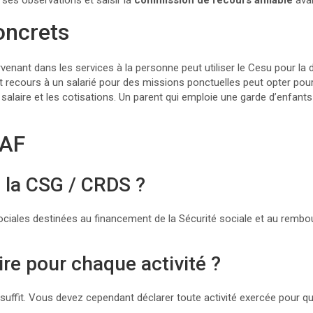
r ses observations et saisir la
commission de recours amiable
avan
oncrets
venant dans les services à la personne peut utiliser le Cesu pour la 
t recours à un salarié pour des missions ponctuelles peut opter pour
 salaire et les cotisations. Un parent qui emploie une garde d’enfants
SAF
 la CSG / CRDS ?
 sociales destinées au financement de la Sécurité sociale et au remb
rire pour chaque activité ?
 suffit. Vous devez cependant déclarer toute activité exercée pour que