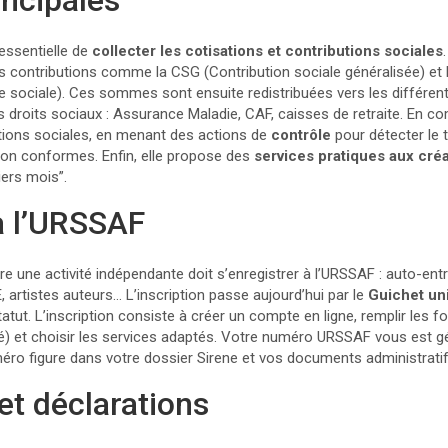
incipales
essentielle de
collecter les cotisations et contributions sociales
les contributions comme la CSG (Contribution sociale généralisée) et
 sociale). Ces sommes sont ensuite redistribuées vers les différe
es droits sociaux : Assurance Maladie, CAF, caisses de retraite. En 
ations sociales, en menant des actions de
contrôle
pour détecter le t
 non conformes. Enfin, elle propose des
services pratiques aux cré
iers mois”.
 à l’URSSAF
e une activité indépendante doit s’enregistrer à l’URSSAF : auto-ent
E, artistes auteurs… L’inscription passe aujourd’hui par le
Guichet un
tut. L’inscription consiste à créer un compte en ligne, remplir les f
été) et choisir les services adaptés. Votre numéro URSSAF vous est 
méro figure dans votre dossier Sirene et vos documents administratif
et déclarations