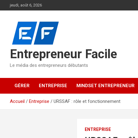
Aller
jeudi, août 6, 2026
au
contenu
Entrepreneur Facile
Le média des entrepreneurs débutants
GÉRER
ENTREPRISE
MINDSET ENTREPRENEUR
Accueil
Entreprise
URSSAF : rôle et fonctionnement
ENTREPRISE