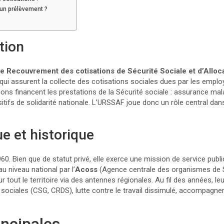
un prélèvement ?
ition
e Recouvrement des cotisations de Sécurité Sociale et d’Alloca
ui assurent la collecte des cotisations sociales dues par les employe
ons financent les prestations de la Sécurité sociale : assurance malad
ositifs de solidarité nationale. L’URSSAF joue donc un rôle central da
ue et historique
. Bien que de statut privé, elle exerce une mission de service public 
 niveau national par l’
Acoss
(Agence centrale des organismes de S
out le territoire via des antennes régionales. Au fil des années, leur 
s sociales (CSG, CRDS), lutte contre le travail dissimulé, accompagn