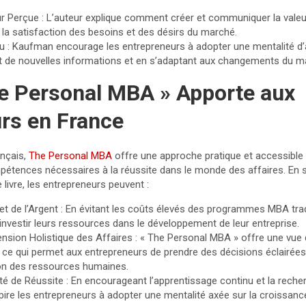
ur Perçue : L’auteur explique comment créer et communiquer la valeur
 la satisfaction des besoins et des désirs du marché.
u : Kaufman encourage les entrepreneurs à adopter une mentalité d’
t de nouvelles informations et en s’adaptant aux changements du m
e Personal MBA » Apporte aux
rs en France
ançais,
The Personal MBA
offre une approche pratique et accessible 
étences nécessaires à la réussite dans le monde des affaires. En s
livre, les entrepreneurs peuvent :
 de l’Argent : En évitant les coûts élevés des programmes MBA tradi
investir leurs ressources dans le développement de leur entreprise.
sion Holistique des Affaires : « The Personal MBA » offre une vue
e, ce qui permet aux entrepreneurs de prendre des décisions éclairée
tion des ressources humaines.
té de Réussite : En encourageant l’apprentissage continu et la rech
nspire les entrepreneurs à adopter une mentalité axée sur la croissance