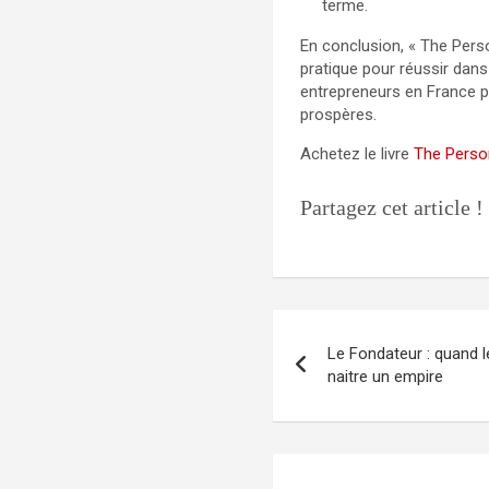
terme.
En conclusion, « The Perso
pratique pour réussir dans
entrepreneurs en France p
prospères.
Achetez le livre
The Perso
Partagez cet article !
Navigation
Le Fondateur : quand l
de
naitre un empire
l’article