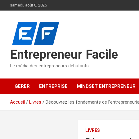
Aller
samedi, août 8, 2026
au
contenu
Entrepreneur Facile
Le média des entrepreneurs débutants
GÉRER
ENTREPRISE
MINDSET ENTREPRENEUR
Accueil
Livres
Découvrez les fondements de l’entrepreneur
LIVRES