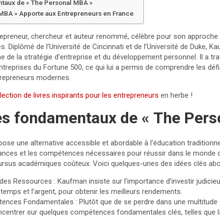
ntaux de « The Personal MBA »
MBA » Apporte aux Entrepreneurs en France
epreneur, chercheur et auteur renommé, célèbre pour son approche
es. Diplômé de l’Université de Cincinnati et de l’Université de Duke, 
 de la stratégie d’entreprise et du développement personnel. Il a tra
reprises du Fortune 500, ce qui lui a permis de comprendre les défi
trepreneurs modernes.
lection de livres inspirants pour les entrepreneurs
en herbe !
es fondamentaux de « The Per
se une alternative accessible et abordable à l’éducation traditionn
ances et les compétences nécessaires pour réussir dans le monde d
rsus académiques coûteux. Voici quelques-unes des idées clés abord
des Ressources : Kaufman insiste sur l’importance d’investir judic
temps et l’argent, pour obtenir les meilleurs rendements.
tences Fondamentales : Plutôt que de se perdre dans une multitud
ntrer sur quelques compétences fondamentales clés, telles que la 