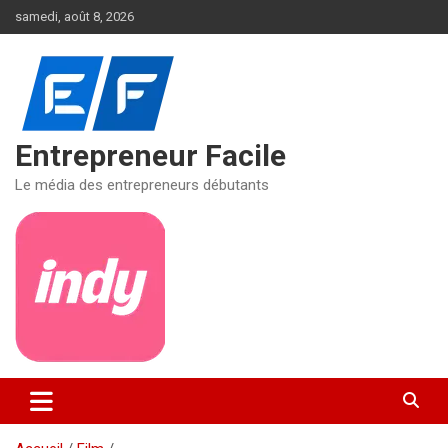
Aller
samedi, août 8, 2026
au
contenu
Entrepreneur Facile
Le média des entrepreneurs débutants