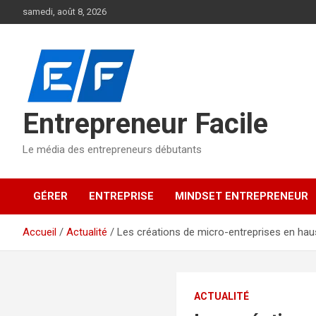
Aller
samedi, août 8, 2026
au
contenu
Entrepreneur Facile
Le média des entrepreneurs débutants
GÉRER
ENTREPRISE
MINDSET ENTREPRENEUR
Accueil
Actualité
Les créations de micro-entreprises en ha
ACTUALITÉ