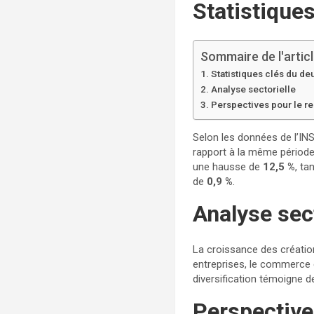
Statistique
Sommaire de l'artic
Statistiques clés du d
Analyse sectorielle
Perspectives pour le re
Selon les données de l’IN
rapport à la même période
une hausse de
12,5 %
, ta
de
0,9 %
.
Analyse sect
La croissance des créatio
entreprises, le commerce 
diversification témoigne d
Perspective