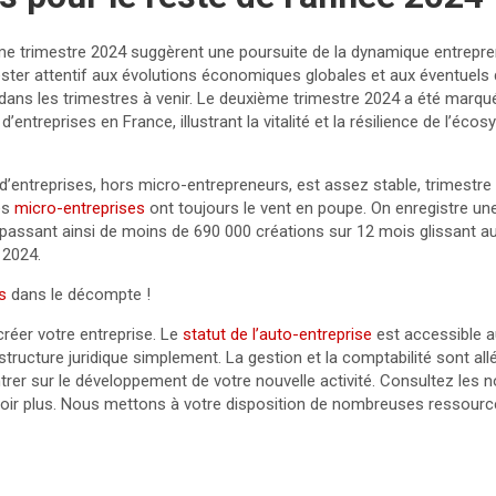
me trimestre 2024 suggèrent une poursuite de la dynamique entrepre
rester attentif aux évolutions économiques globales et aux éventuels 
 dans les trimestres à venir. Le deuxième trimestre 2024 a été marq
 d’entreprises en France, illustrant la vitalité et la résilience de l’éc
d’entreprises, hors micro-entrepreneurs, est assez stable, trimestre
es
micro-entreprises
ont toujours le vent en poupe. On enregistre u
 passant ainsi de moins de 690 000 créations sur 12 mois glissant a
 2024.
s
dans le décompte !
réer votre entreprise. Le
statut de l’auto-entreprise
est accessible a
tructure juridique simplement. La gestion et la comptabilité sont al
rer sur le développement de votre nouvelle activité. Consultez les 
avoir plus. Nous mettons à votre disposition de nombreuses ressour